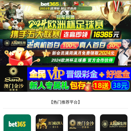
87978797威尼斯老品牌