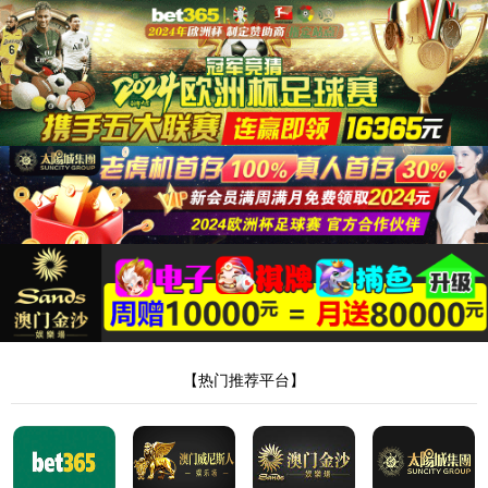
87978797威尼斯老品牌
首页
»
87978
879
来源：8797