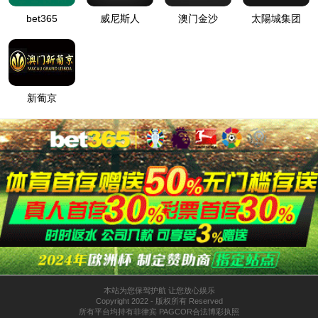
在选择编织机时，不仅要考虑机器本身，还应考虑厂商的规模
训，可以很快地掌握一些编织技术，是深人掌握技术的捷径。通过
87978797威尼斯老品牌科技
自1998年成立以来，积累了丰
87978797威尼斯老品牌科技--专业高速编织机厂家。咨询热线：05
百度商
桥
在线咨
上一篇:
编织机要检查哪些内容？
询
客服咨
询
产品系列
编织机系列
合股机系列
装配机系列
软管切管机系列
收卷机系列
放卷机
编织设备定制
研发团队介绍
专利技术介绍
研发定制流程
合作院校
服务体系
编织方案定制服务
上门安装培训服务
终身售后维护服务
意见反馈